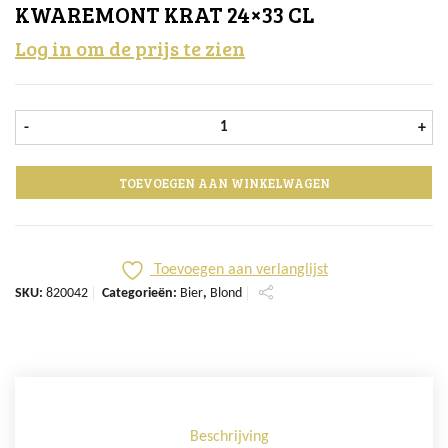
KWAREMONT KRAT 24×33 CL
Log in om de prijs te zien
Kwaremont krat 24x33 cl aantal
-
+
TOEVOEGEN AAN WINKELWAGEN
Toevoegen aan verlanglijst
SKU:
820042
Categorieën:
Bier
,
Blond
Beschrijving