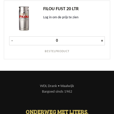
FILOU FUST 20 LTR
Log in om de prijs te zien
Filou fust 20 ltr aantal
-
+
BESTELPRODUCT
WDL Drank • Waalwijk
Bargoed sinds 1962
ONDERWEG MET LITERS.