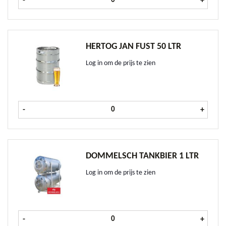
-
+
HERTOG JAN FUST 50 LTR
Log in om de prijs te zien
Hertog Jan fust 50 ltr aantal
-
+
DOMMELSCH TANKBIER 1 LTR
Log in om de prijs te zien
Dommelsch Tankbier 1 ltr aantal
-
+