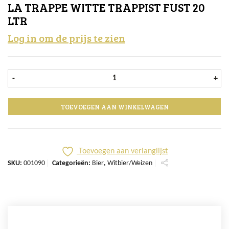
LA TRAPPE WITTE TRAPPIST FUST 20
LTR
Log in om de prijs te zien
La Trappe Witte Trappist fust 20 ltr
-
+
TOEVOEGEN AAN WINKELWAGEN
Toevoegen aan verlanglijst
SKU:
001090
Categorieën:
Bier
,
Witbier/Weizen