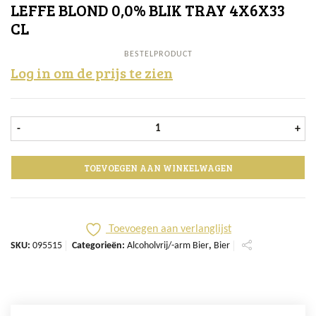
LEFFE BLOND 0,0% BLIK TRAY 4X6X33
CL
BESTELPRODUCT
Log in om de prijs te zien
Leffe Blond 0,0% Blik tray 4x6x33 cl
-
+
TOEVOEGEN AAN WINKELWAGEN
Toevoegen aan verlanglijst
SKU:
095515
Categorieën:
Alcoholvrij/-arm Bier
,
Bier