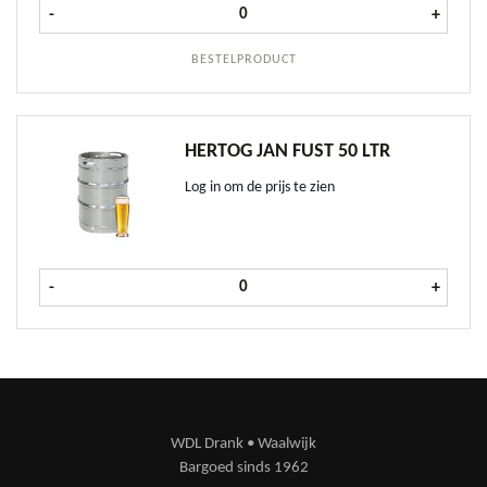
La Trappe Tripel fust 20 ltr aantal
-
+
BESTELPRODUCT
HERTOG JAN FUST 50 LTR
Log in om de prijs te zien
Hertog Jan fust 50 ltr aantal
-
+
WDL Drank • Waalwijk
Bargoed sinds 1962