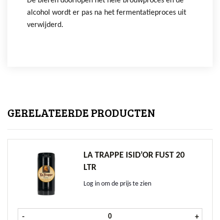
De bieren doorlopen het hele brouwproces en de
alcohol wordt er pas na het fermentatieproces uit
verwijderd.
GERELATEERDE PRODUCTEN
LA TRAPPE ISID’OR FUST 20
LTR
Log in om de prijs te zien
La Trappe Isid'or fust 20 ltr aantal
-
+