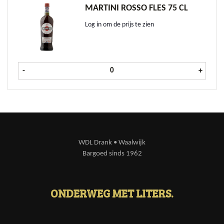
MARTINI ROSSO FLES 75 CL
Log in om de prijs te zien
Martini Rosso fles 75 cl aantal
-
+
WDL Drank • Waalwijk
Bargoed sinds 1962
ONDERWEG MET LITERS.