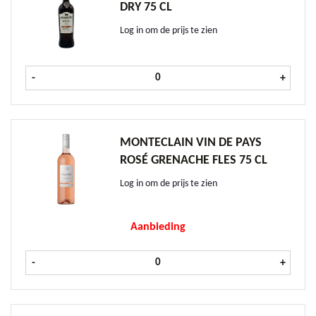
DRY 75 CL
Log in om de prijs te zien
Osborne Sherry Medium Dry 75 cl 
-
+
MONTECLAIN VIN DE PAYS
ROSÉ GRENACHE FLES 75 CL
Log in om de prijs te zien
Aanbieding
Monteclain Vin de Pays Rosé Grenac
-
+