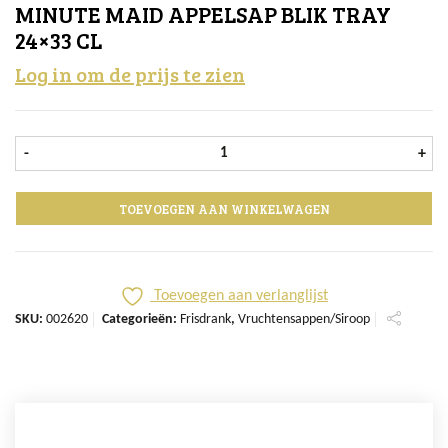
MINUTE MAID APPELSAP BLIK TRAY
24×33 CL
Log in om de prijs te zien
Minute Maid Appelsap Blik tray 24x
-
+
TOEVOEGEN AAN WINKELWAGEN
Toevoegen aan verlanglijst
SKU:
002620
Categorieën:
Frisdrank
,
Vruchtensappen/Siroop