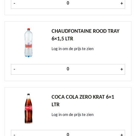
Liptonice krat 12x1,1 ltr aantal
-
+
CHAUDFONTAINE ROOD TRAY
6×1,5 LTR
Log in om de prijs te zien
Chaudfontaine Rood tray 6x1,5 ltr 
-
+
COCA COLA ZERO KRAT 6×1
LTR
Log in om de prijs te zien
Coca Cola Zero krat 6x1 ltr aantal
-
+