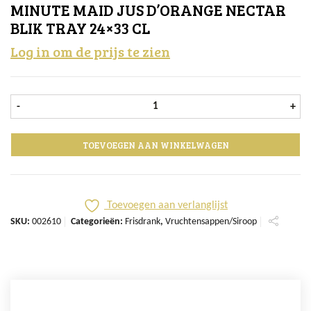
MINUTE MAID JUS D’ORANGE NECTAR
BLIK TRAY 24×33 CL
Log in om de prijs te zien
Minute Maid Jus d'Orange Nectar Bl
-
+
TOEVOEGEN AAN WINKELWAGEN
Toevoegen aan verlanglijst
SKU:
002610
Categorieën:
Frisdrank
,
Vruchtensappen/Siroop