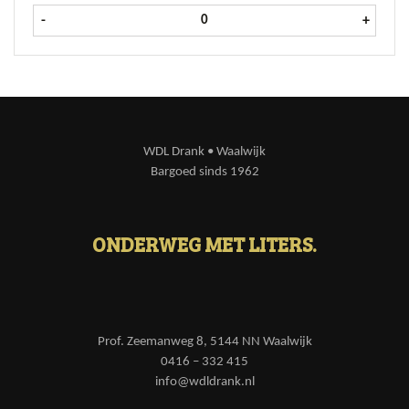
Fanta Cassis krat 24x20 cl aantal
-
+
WDL Drank • Waalwijk
Bargoed sinds 1962
ONDERWEG MET LITERS.
Prof. Zeemanweg 8, 5144 NN Waalwijk
0416 – 332 415
info@wdldrank.nl