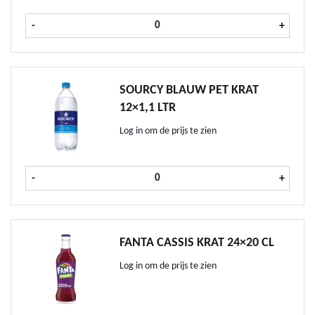
Fuze Tea Green Tea tray 6x1,25 ltr 
-
+
SOURCY BLAUW PET KRAT
12×1,1 LTR
Log in om de prijs te zien
Sourcy Blauw PET krat 12x1,1 ltr a
-
+
FANTA CASSIS KRAT 24×20 CL
Log in om de prijs te zien