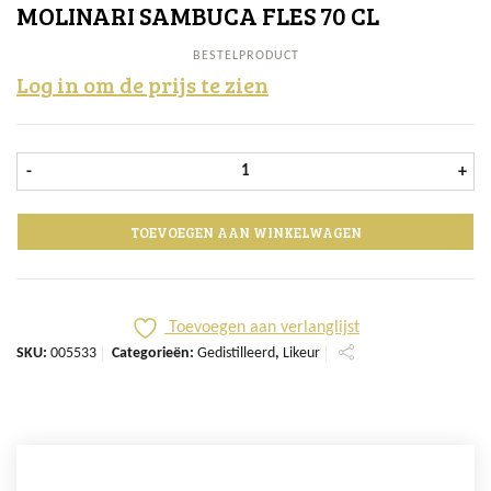
MOLINARI SAMBUCA FLES 70 CL
BESTELPRODUCT
Log in om de prijs te zien
Molinari Sambuca fles 70 cl aantal
-
+
TOEVOEGEN AAN WINKELWAGEN
Toevoegen aan verlanglijst
SKU:
005533
Categorieën:
Gedistilleerd
,
Likeur