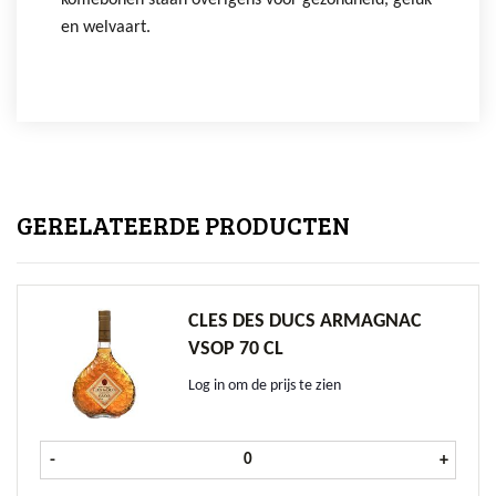
koffiebonen staan overigens voor gezondheid, geluk
en welvaart.
GERELATEERDE PRODUCTEN
CLES DES DUCS ARMAGNAC
VSOP 70 CL
Log in om de prijs te zien
Cles des Ducs Armagnac VSOP 70 cl
-
+