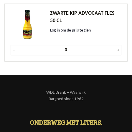
ZWARTE KIP ADVOCAAT FLES
50 CL
Log in om de prijs te zien
Zwarte Kip Advocaat fles 50 cl aant
-
+
WDL Drank • Waalwijk
Bargoed sinds 1962
ONDERWEG MET LITERS.