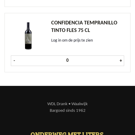
CONFIDENCIA TEMPRANILLO
TINTO FLES 75 CL
Log in om de prijs te zien
Confidencia Tempranillo Tinto fles 
-
+
WDL Drank • Waalwijk
Bargoed sinds 1962
ONDERWEG MET LITERS.