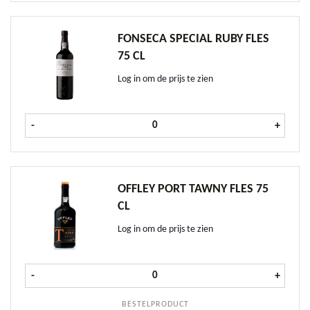
FONSECA SPECIAL RUBY FLES
75 CL
Log in om de prijs te zien
Fonseca Special Ruby fles 75 cl aan
-
+
OFFLEY PORT TAWNY FLES 75
CL
Log in om de prijs te zien
Offley Port Tawny fles 75 cl aantal
-
+
BESTELPRODUCT