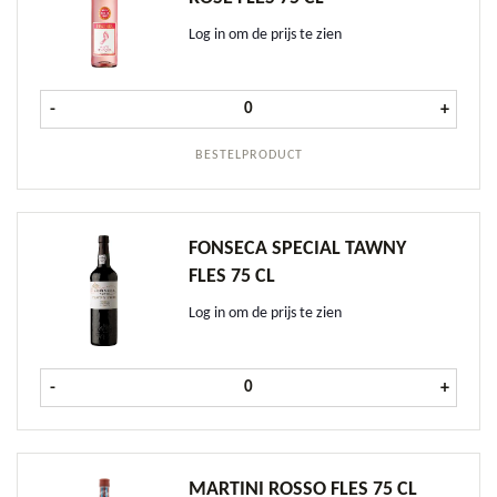
Log in om de prijs te zien
Barefoot White Zinfandel Rosé fles 
-
+
BESTELPRODUCT
FONSECA SPECIAL TAWNY
FLES 75 CL
Log in om de prijs te zien
Fonseca Special Tawny fles 75 cl aa
-
+
MARTINI ROSSO FLES 75 CL