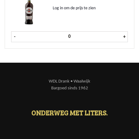
Log in om de prijs te zien
Martini Rosso fles 75 cl aantal
-
+
WDL Drank • Waalwijk
Bargoed sinds 1962
ONDERWEG MET LITERS.