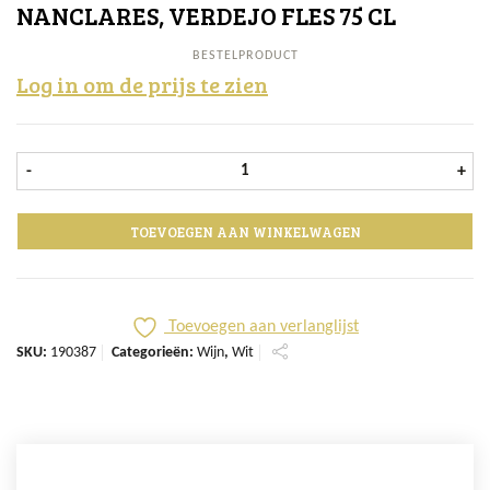
NANCLARES, VERDEJO FLES 75 CL
BESTELPRODUCT
Log in om de prijs te zien
Nanclares, Verdejo fles 75 cl aantal
-
+
TOEVOEGEN AAN WINKELWAGEN
Toevoegen aan verlanglijst
SKU:
190387
Categorieën:
Wijn
,
Wit