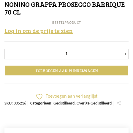
NONINO GRAPPA PROSECCO BARRIQUE
70 CL
BESTELPRODUCT
Log in om de prijs te zien
Nonino Grappa Prosecco Barrique 7
-
+
TOEVOEGEN AAN WINKELWAGEN
Toevoegen aan verlanglijst
SKU:
005216
Categorieën:
Gedistilleerd
,
Overige Gedistilleerd