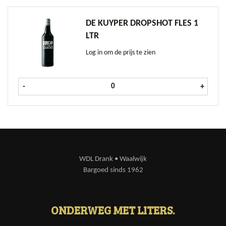
DE KUYPER DROPSHOT FLES 1
LTR
Log in om de prijs te zien
De Kuyper Dropshot fles 1 ltr aanta
-
+
WDL Drank • Waalwijk
Bargoed sinds 1962
ONDERWEG MET LITERS.