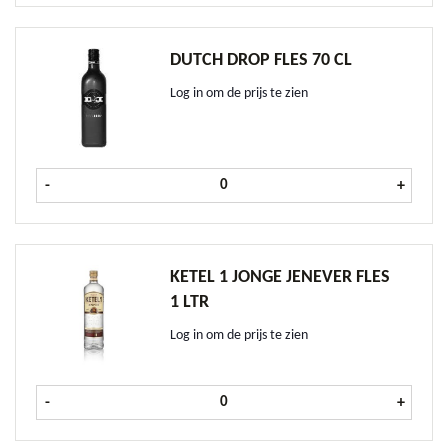
DUTCH DROP FLES 70 CL
Log in om de prijs te zien
Dutch Drop fles 70 cl aantal
-
+
KETEL 1 JONGE JENEVER FLES
1 LTR
Log in om de prijs te zien
Ketel 1 Jonge Jenever fles 1 ltr aant
-
+