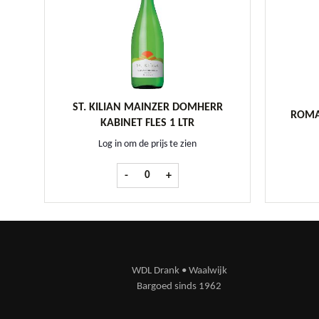
ST. KILIAN MAINZER DOMHERR
ROMAR
KABINET FLES 1 LTR
Log in om de prijs te zien
St. Kilian Mainzer Domherr Kabinet fles 1 ltr
-
+
WDL Drank • Waalwijk
Bargoed sinds 1962