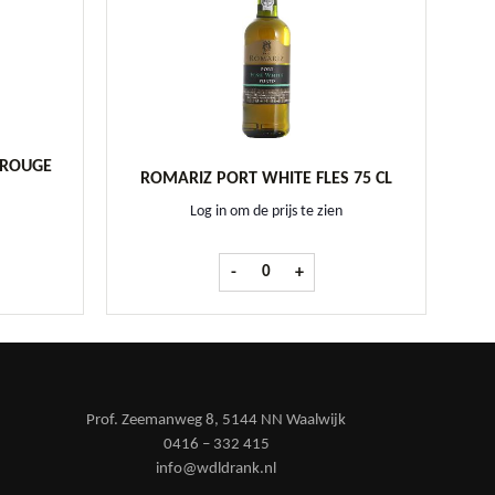
 ROUGE
ROMARIZ PORT WHITE FLES 75 CL
Log in om de prijs te zien
 de Pays Rouge fles 75cl aantal
Romariz Port White fles 75 cl aantal
-
+
Prof. Zeemanweg 8, 5144 NN Waalwijk
0416 – 332 415
info@wdldrank.nl