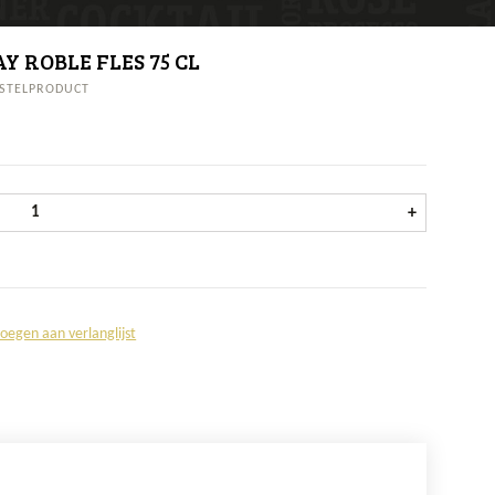
 ROBLE FLES 75 CL
STELPRODUCT
Ojos del Guadiana, Chardonnay Roble fles 75 cl aantal
+
oegen aan verlanglijst