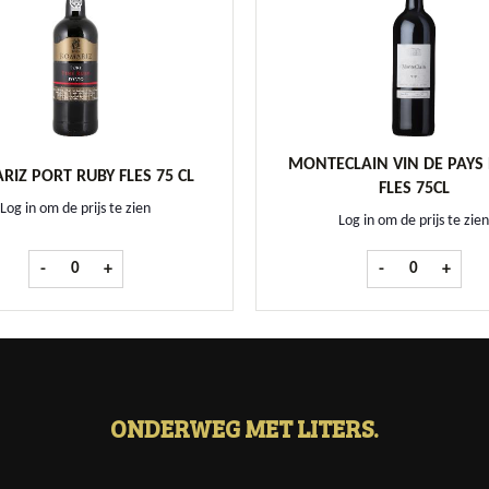
MONTECLAIN VIN DE PAYS
IZ PORT RUBY FLES 75 CL
FLES 75CL
Log in om de prijs te zien
Log in om de prijs te zien
 aantal
Romariz Port Ruby fles 75 cl aantal
Monteclain Vin
-
+
-
+
ONDERWEG MET LITERS.