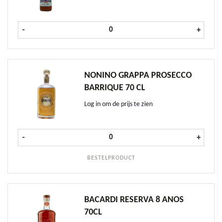
Dujardin Vieux fles 1 ltr aantal
-
+
NONINO GRAPPA PROSECCO
BARRIQUE 70 CL
Log in om de prijs te zien
Nonino Grappa Prosecco Barrique 7
-
+
BESTELPRODUCT
BACARDI RESERVA 8 ANOS
70CL