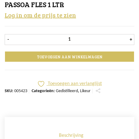
PASSOA FLES 1 LTR
Log in om de prijs te zien
Passoa fles 1 ltr aantal
-
+
TOEVOEGEN AAN WINKELWAGEN
Toevoegen aan verlanglijst
SKU:
005423
Categorieën:
Gedistilleerd
,
Likeur
Beschrijving