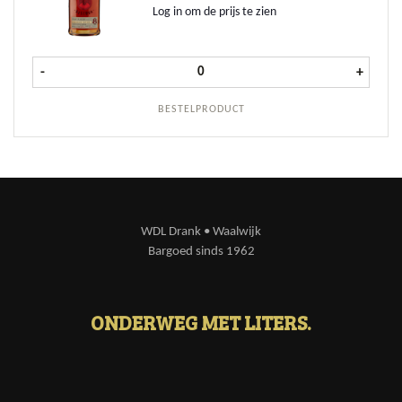
Log in om de prijs te zien
Bacardi Reserva 8 Anos 70cl aantal
-
+
BESTELPRODUCT
WDL Drank • Waalwijk
Bargoed sinds 1962
ONDERWEG MET LITERS.