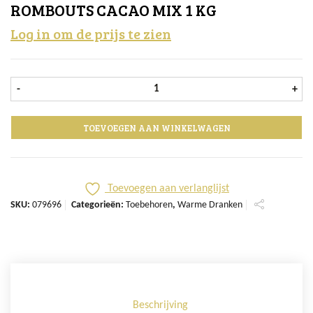
ROMBOUTS CACAO MIX 1 KG
Log in om de prijs te zien
Rombouts Cacao Mix 1 Kg aantal
-
+
TOEVOEGEN AAN WINKELWAGEN
Toevoegen aan verlanglijst
SKU:
079696
Categorieën:
Toebehoren
,
Warme Dranken
Beschrijving