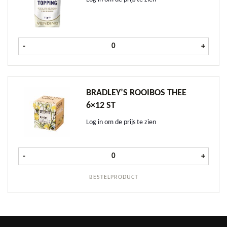
Rombouts Topping 1 kg aantal
-
+
BRADLEY’S ROOIBOS THEE
6×12 ST
Log in om de prijs te zien
Bradley's Rooibos Thee 6x12 st aan
-
+
BESTELPRODUCT