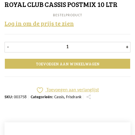
ROYAL CLUB CASSIS POSTMIX 10 LTR
BESTELPRODUCT
Log in om de prijs te zien
Royal Club Cassis Postmix 10 ltr aan
-
+
TOEVOEGEN AAN WINKELWAGEN
Toevoegen aan verlanglijst
SKU:
003758
Categorieën:
Cassis
,
Frisdrank