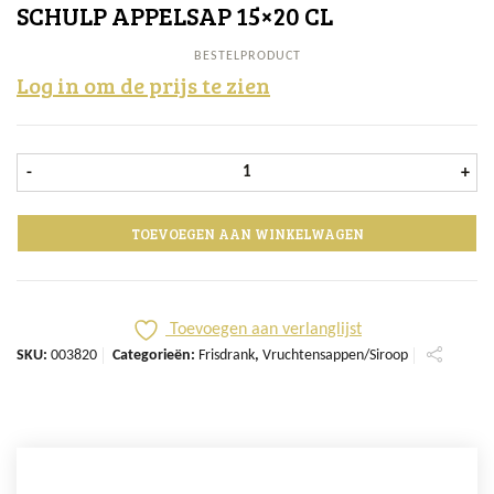
SCHULP APPELSAP 15×20 CL
BESTELPRODUCT
Log in om de prijs te zien
Schulp Appelsap 15x20 cl aantal
-
+
TOEVOEGEN AAN WINKELWAGEN
Toevoegen aan verlanglijst
SKU:
003820
Categorieën:
Frisdrank
,
Vruchtensappen/Siroop