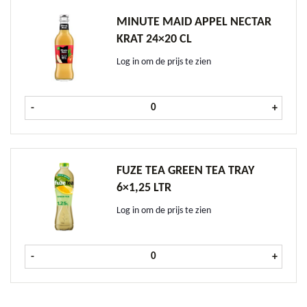
MINUTE MAID APPEL NECTAR
KRAT 24×20 CL
Log in om de prijs te zien
Minute Maid Appel Nectar krat 24x
-
+
FUZE TEA GREEN TEA TRAY
6×1,25 LTR
Log in om de prijs te zien
Fuze Tea Green Tea tray 6x1,25 ltr 
-
+