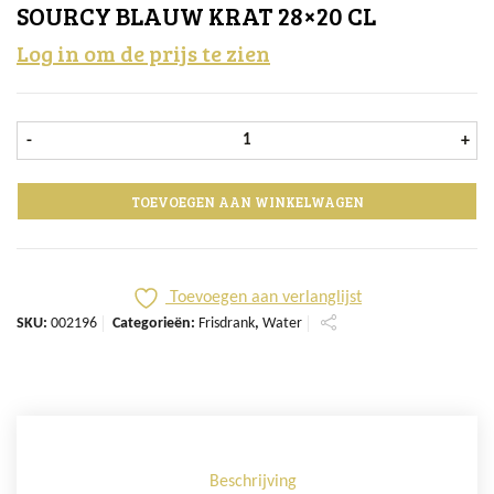
SOURCY BLAUW KRAT 28×20 CL
Log in om de prijs te zien
Sourcy Blauw krat 28x20 cl aantal
-
+
TOEVOEGEN AAN WINKELWAGEN
Toevoegen aan verlanglijst
SKU:
002196
Categorieën:
Frisdrank
,
Water
Beschrijving