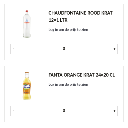
CHAUDFONTAINE ROOD KRAT
12×1 LTR
Log in om de prijs te zien
Chaudfontaine Rood krat 12x1 ltr a
-
+
FANTA ORANGE KRAT 24×20 CL
Log in om de prijs te zien
Fanta Orange krat 24x20 cl aantal
-
+