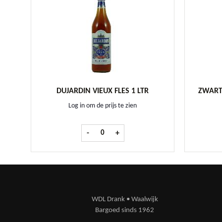
DUJARDIN VIEUX FLES 1 LTR
ZWARTE
Log in om de prijs te zien
Dujardin Vieux fles 1 ltr aantal
-
+
WDL Drank • Waalwijk
Bargoed sinds 1962