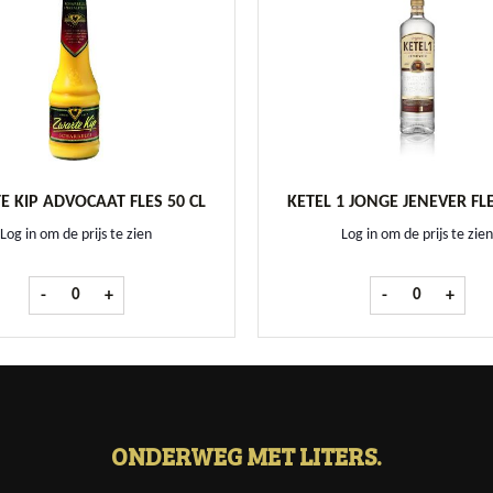
 KIP ADVOCAAT FLES 50 CL
KETEL 1 JONGE JENEVER FLE
Log in om de prijs te zien
Log in om de prijs te zien
Zwarte Kip Advocaat fles 50 cl aantal
Ketel 1 Jonge J
-
+
-
+
ONDERWEG MET LITERS.