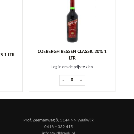
COEBERGH BESSEN CLASSIC 20% 1
S 1 LTR
LTR
Log in om de prijs te zien
enever fles 1 ltr aantal
Coebergh Bessen CLASSIC 20% 1 ltr aa
-
+
Prof. Zeemanweg 8, 5144 NN Waalwijk
0416 – 332 415
info@wdldrank.nl