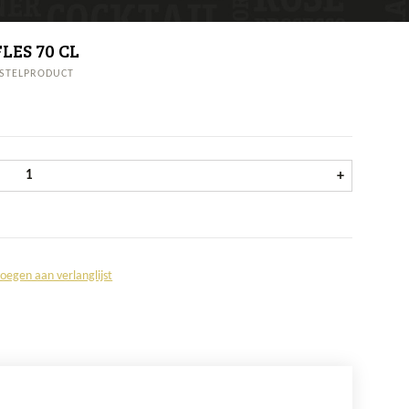
LES 70 CL
STELPRODUCT
The Kraken Black Spiced Rum fles 70 cl aantal
+
oegen aan verlanglijst