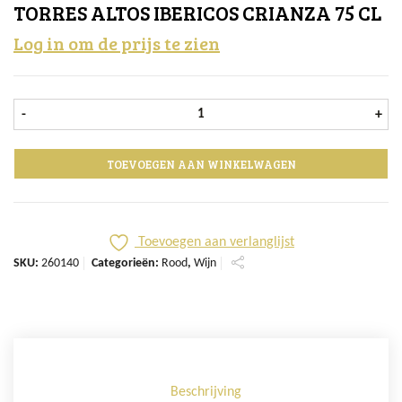
TORRES ALTOS IBERICOS CRIANZA 75 CL
Log in om de prijs te zien
Torres Altos Ibericos Crianza 75 cl 
-
+
TOEVOEGEN AAN WINKELWAGEN
Toevoegen aan verlanglijst
SKU:
260140
Categorieën:
Rood
,
Wijn
Beschrijving