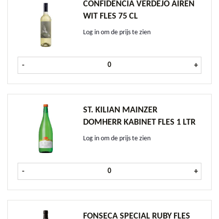
CONFIDENCIA VERDEJO AIREN
WIT FLES 75 CL
Log in om de prijs te zien
Confidencia Verdejo Airen wit fles 7
-
+
ST. KILIAN MAINZER
DOMHERR KABINET FLES 1 LTR
Log in om de prijs te zien
St. Kilian Mainzer Domherr Kabinet 
-
+
FONSECA SPECIAL RUBY FLES