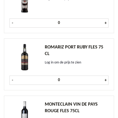
Martini Rosso fles 75 cl aantal
-
+
ROMARIZ PORT RUBY FLES 75
CL
Log in om de prijs te zien
Romariz Port Ruby fles 75 cl aantal
-
+
MONTECLAIN VIN DE PAYS
ROUGE FLES 75CL