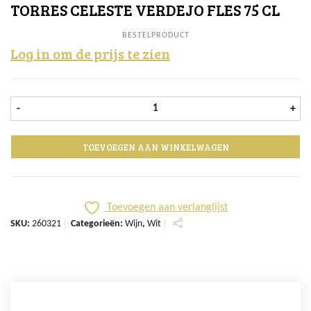
TORRES CELESTE VERDEJO FLES 75 CL
BESTELPRODUCT
Log in om de prijs te zien
Torres Celeste Verdejo fles 75 cl aan
-
+
TOEVOEGEN AAN WINKELWAGEN
Toevoegen aan verlanglijst
SKU:
260321
Categorieën:
Wijn
,
Wit