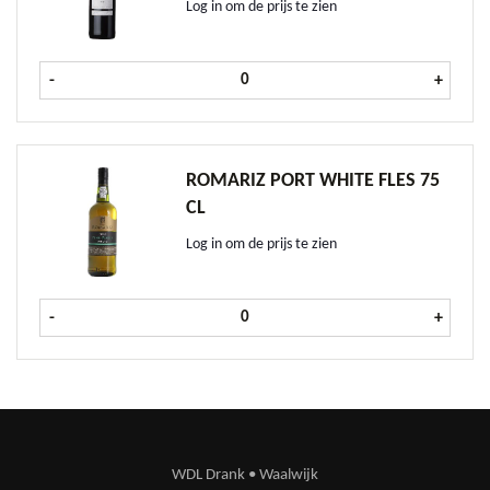
Log in om de prijs te zien
Monteclain Vin de Pays Rouge fles 
-
+
ROMARIZ PORT WHITE FLES 75
CL
Log in om de prijs te zien
Romariz Port White fles 75 cl aanta
-
+
WDL Drank • Waalwijk