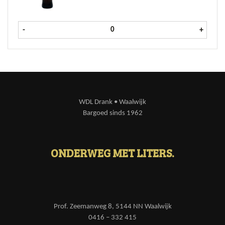
Osborne Sherry Medium Dry 75 cl 
-
+
WDL Drank • Waalwijk
Bargoed sinds 1962
ONDERWEG MET LITERS.
Prof. Zeemanweg 8, 5144 NN Waalwijk
0416 – 332 415