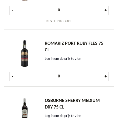
Barefoot White Zinfandel Rosé fles 
-
+
BESTELPRODUCT
ROMARIZ PORT RUBY FLES 75
CL
Log in om de prijs te zien
Romariz Port Ruby fles 75 cl aantal
-
+
OSBORNE SHERRY MEDIUM
DRY 75 CL
Log in om de prijs te zien