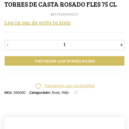
TORRES DE CASTA ROSADO FLES 75 CL
BESTELPRODUCT
Log in om de prijs te zien
Torres de Casta Rosado fles 75 cl aa
-
+
TOEVOEGEN AAN WINKELWAGEN
Toevoegen aan verlanglijst
SKU:
260000
Categorieën:
Rosé
,
Wijn