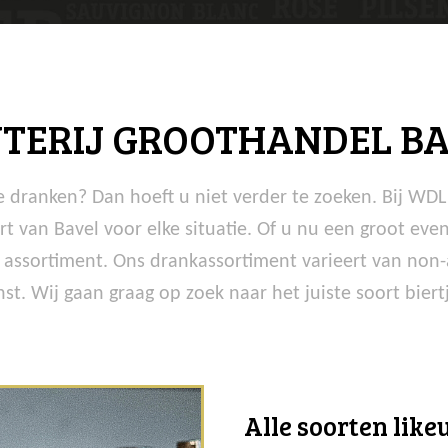
JTERIJ GROOTHANDEL B
ste dranken? Dan hoeft u niet verder te zoeken. Bij WD
rt van Bavel voor elke situatie. Of u nu een groot ev
 assortiment. Ons drankassortiment varieert van non-
st. Wij gaan graag op zoek naar het juiste soort biert
Alle soorten like