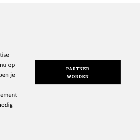
tise
 nu op
PARTNER
ben je
WORDEN
enement
nodig