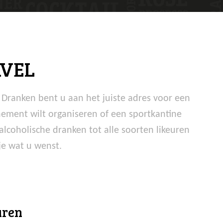
AVEL
L Dranken bent u aan het juiste adres voor een
enement wilt organiseren of een sportkantine
alcoholische dranken tot alle soorten likeuren
je wat u wenst.
uren