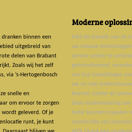
Moderne oplossin
t dranken binnen een
Met de intrede van de d
ebied uitgebreid van
we nieuwe technologie
grote delen van Brabant
service verder te verbe
jkt. Zoals wij het zelf
geïntroduceerd, waardoo
s, via ’s-Hertogenbosch
om hun bestellingen snel
we nu ook ondersteunin
ze snelle en
klanten sneller en perso
laar om ervoor te zorgen
Deze modernisering van 
t wordt geleverd. Of je
beter kunnen inspelen o
nlocatie runt, je kunt
combinatie van jarenlan
t. Daarnaast blijven we
WDL Drank een moderne 