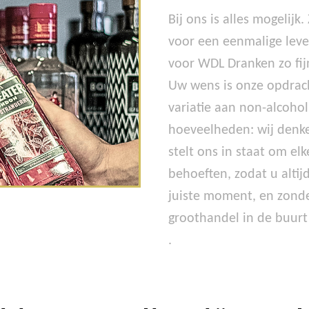
Bij ons is alles mogelij
voor een eenmalige lever
voor WDL Dranken zo fijn
Uw wens is onze opdrach
variatie aan non-alcohol
hoeveelheden: wij denke
stelt ons in staat om el
behoeften, zodat u altij
juiste moment, en zonder
groothandel in de buurt
.