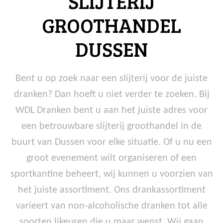
SLIJTERIJ
GROOTHANDEL
DUSSEN
Bent u op zoek naar een slijterij voor de juiste
dranken? Dan hoeft u niet verder te zoeken. Bij
WDL Dranken bent u aan het juiste adres voor
een betrouwbare slijterij groothandel in de
buurt van Dussen voor elke situatie. Of u nu een
groot evenement wilt organiseren of een
sportkantine beheert, wij kunnen u voorzien van
het juiste assortiment. Ons drankassortiment
varieert van non-alcoholische dranken tot alle
soorten likeuren die u maar wenst. Wij gaan