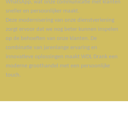
WhatsApp, wat onze communicatie met klanten
sneller en persoonlijker maakt.
Deze modernisering van onze dienstverlening
zorgt ervoor dat we nog beter kunnen inspelen
op de behoeften van onze klanten. De
combinatie van jarenlange ervaring en
innovatieve oplossingen maakt WDL Drank een
moderne groothandel met een persoonlijke
touch.