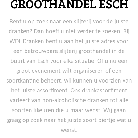
GROOTHANDEL ESCH
Bent u op zoek naar een slijterij voor de juiste
dranken? Dan hoeft u niet verder te zoeken. Bij
WDL Dranken bent u aan het juiste adres voor
een betrouwbare slijterij groothandel in de
buurt van Esch voor elke situatie. Of u nu een
groot evenement wilt organiseren of een
sportkantine beheert, wij kunnen u voorzien van
het juiste assortiment. Ons drankassortiment
varieert van non-alcoholische dranken tot alle
soorten likeuren die u maar wenst. Wij gaan
graag op zoek naar het juiste soort biertje wat u
wenst.