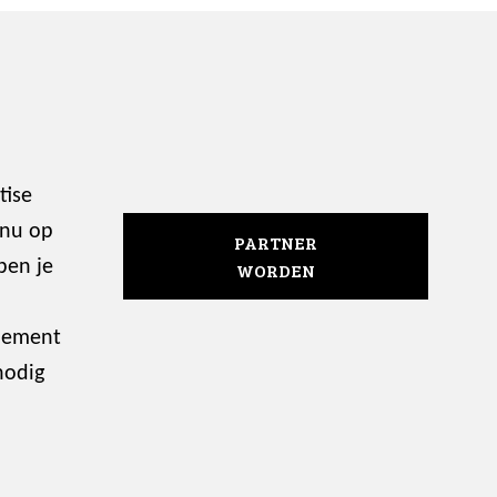
tise
 nu op
PARTNER
ben je
WORDEN
enement
nodig