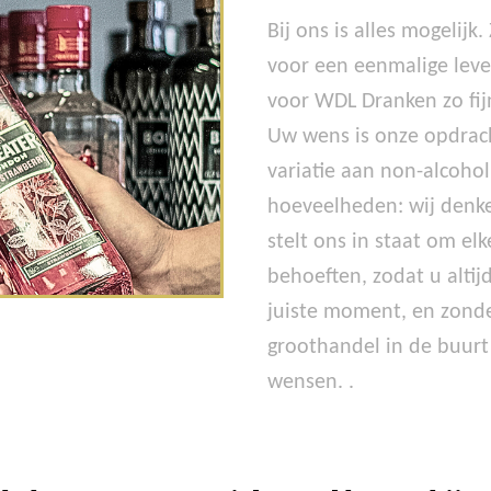
Bij ons is alles mogelij
voor een eenmalige lever
voor WDL Dranken zo fijn
Uw wens is onze opdrach
variatie aan non-alcohol
hoeveelheden: wij denke
stelt ons in staat om el
behoeften, zodat u altij
juiste moment, en zonder
groothandel in de buurt
wensen. .