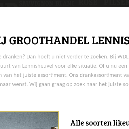
RIJ GROOTHANDEL LENNI
ste dranken? Dan hoeft u niet verder te zoeken. Bij WD
buurt van Lennisheuvel voor elke situatie. Of u nu ee
 van het juiste assortiment. Ons drankassortiment va
maar wenst. Wij gaan graag op zoek naar het juiste so
Alle soorten like