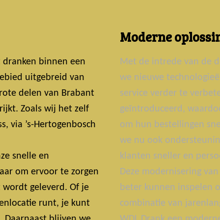
Moderne oplossin
t dranken binnen een
Met de intrede van de d
ebied uitgebreid van
we nieuwe technologie
grote delen van Brabant
service verder te verbe
jkt. Zoals wij het zelf
geïntroduceerd, waardoo
s, via ’s-Hertogenbosch
om hun bestellingen snel
we nu ook ondersteunin
ze snelle en
klanten sneller en perso
laar om ervoor te zorgen
Deze modernisering van 
t wordt geleverd. Of je
beter kunnen inspelen o
nlocatie runt, je kunt
combinatie van jarenlan
t. Daarnaast blijven we
WDL Drank een moderne 