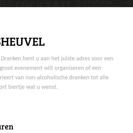
SHEUVEL
L Dranken bent u aan het juiste adres voor een
n groot evenement wilt organiseren of een
rieert van non-alcoholische dranken tot alle
ort biertje wat u wenst.
uren