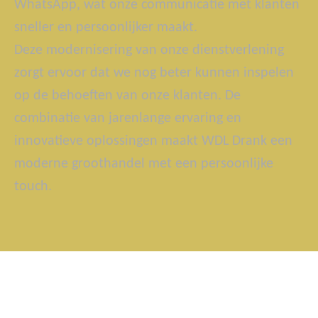
WhatsApp, wat onze communicatie met klanten
sneller en persoonlijker maakt.
Deze modernisering van onze dienstverlening
zorgt ervoor dat we nog beter kunnen inspelen
op de behoeften van onze klanten. De
combinatie van jarenlange ervaring en
innovatieve oplossingen maakt WDL Drank een
moderne groothandel met een persoonlijke
touch.