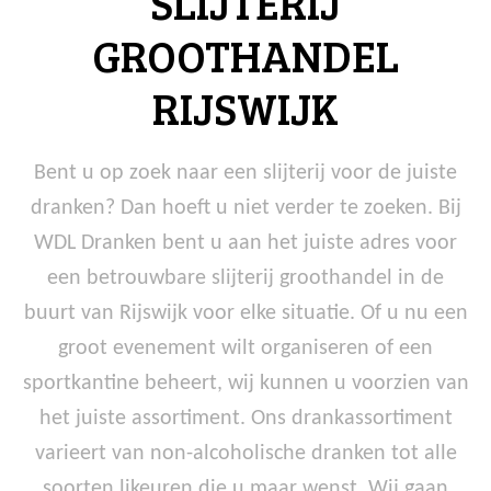
SLIJTERIJ
GROOTHANDEL
RIJSWIJK
Bent u op zoek naar een slijterij voor de juiste
dranken? Dan hoeft u niet verder te zoeken. Bij
WDL Dranken bent u aan het juiste adres voor
een betrouwbare slijterij groothandel in de
buurt van Rijswijk voor elke situatie. Of u nu een
groot evenement wilt organiseren of een
sportkantine beheert, wij kunnen u voorzien van
het juiste assortiment. Ons drankassortiment
varieert van non-alcoholische dranken tot alle
soorten likeuren die u maar wenst. Wij gaan