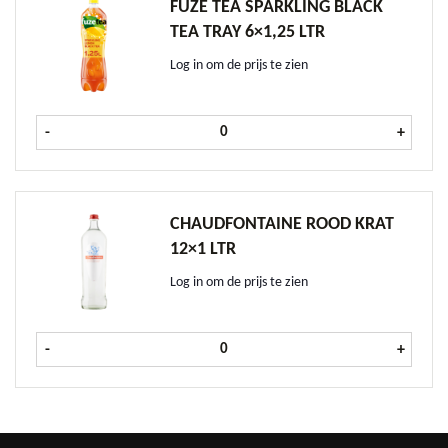
FUZE TEA SPARKLING BLACK
TEA TRAY 6×1,25 LTR
Log in om de prijs te zien
Fuze Tea Sparkling Black Tea tray 6x
-
+
CHAUDFONTAINE ROOD KRAT
12×1 LTR
Log in om de prijs te zien
Chaudfontaine Rood krat 12x1 ltr a
-
+