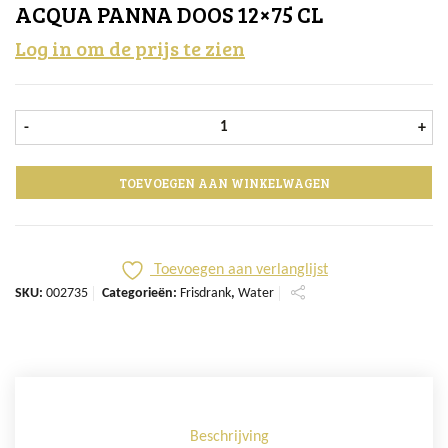
ACQUA PANNA DOOS 12×75 CL
Log in om de prijs te zien
Acqua Panna doos 12x75 cl aantal
-
+
TOEVOEGEN AAN WINKELWAGEN
Toevoegen aan verlanglijst
SKU:
002735
Categorieën:
Frisdrank
,
Water
Beschrijving