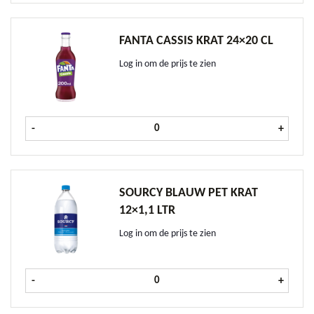
FANTA CASSIS KRAT 24×20 CL
Log in om de prijs te zien
Fanta Cassis krat 24x20 cl aantal
-
+
SOURCY BLAUW PET KRAT
12×1,1 LTR
Log in om de prijs te zien
Sourcy Blauw PET krat 12x1,1 ltr a
-
+