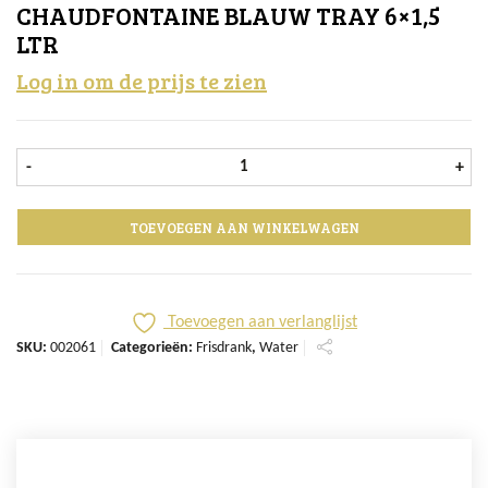
CHAUDFONTAINE BLAUW TRAY 6×1,5
LTR
Log in om de prijs te zien
Chaudfontaine Blauw tray 6x1,5 ltr
-
+
TOEVOEGEN AAN WINKELWAGEN
Toevoegen aan verlanglijst
SKU:
002061
Categorieën:
Frisdrank
,
Water