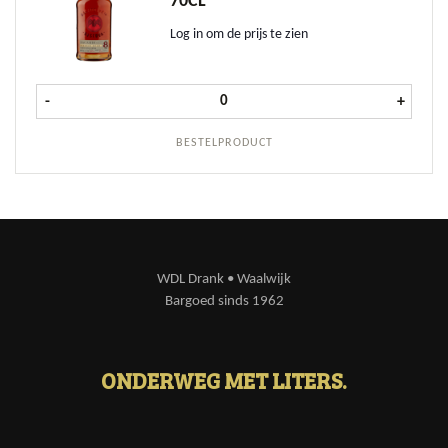
70CL
Log in om de prijs te zien
Bacardi Reserva 8 Anos 70cl aantal
-
+
BESTELPRODUCT
WDL Drank • Waalwijk
Bargoed sinds 1962
ONDERWEG MET LITERS.