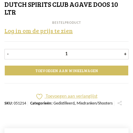
DUTCH SPIRITS CLUB AGAVE DOOS 10
LTR
BESTELPRODUCT
Log in om de prijs te zien
Dutch Spirits Club Agave doos 10 lt
-
+
TOEVOEGEN AAN WINKELWAGEN
Toevoegen aan verlanglijst
SKU:
051214
Categorieën:
Gedistilleerd
,
Mixdranken/Shooters