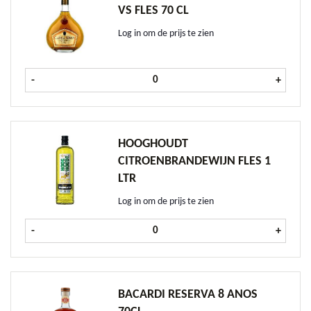
VS FLES 70 CL
Log in om de prijs te zien
Cles des Ducs Armagnac VS fles 70 c
-
+
HOOGHOUDT
CITROENBRANDEWIJN FLES 1
LTR
Log in om de prijs te zien
Hooghoudt Citroenbrandewijn fles 1
-
+
BACARDI RESERVA 8 ANOS