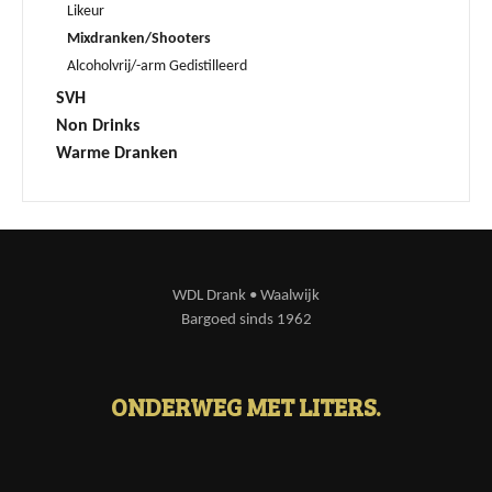
Likeur
Mixdranken/Shooters
Alcoholvrij/-arm Gedistilleerd
SVH
Non Drinks
Warme Dranken
WDL Drank • Waalwijk
Bargoed sinds 1962
ONDERWEG MET LITERS.