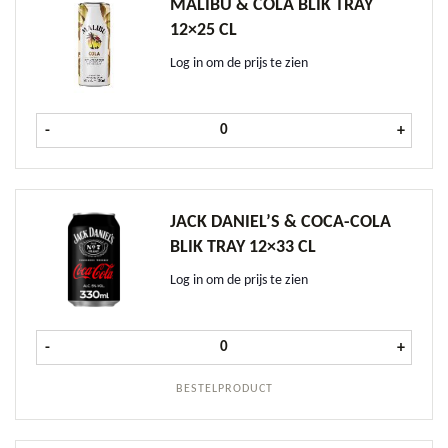
MALIBU & COLA BLIK TRAY
12×25 CL
Log in om de prijs te zien
Malibu & Cola Blik tray 12x25 cl aa
-
+
JACK DANIEL’S & COCA-COLA
BLIK TRAY 12×33 CL
Log in om de prijs te zien
Jack Daniel's & Coca-Cola blik tray 
-
+
BESTELPRODUCT