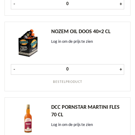
Passoa/Jus d'Orange Pre-Mix tray 1
-
+
NOZEM OIL DOOS 40×2 CL
Log in om de prijs te zien
Nozem Oil doos 40x2 cl aantal
-
+
BESTELPRODUCT
DCC PORNSTAR MARTINI FLES
70 CL
Log in om de prijs te zien