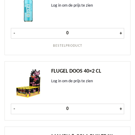
Log in om de prijs te zien
WKD Blue doos 24x27,5 cl aantal
-
+
BESTELPRODUCT
FLUGEL DOOS 40×2 CL
Log in om de prijs te zien
Flugel doos 40x2 cl aantal
-
+