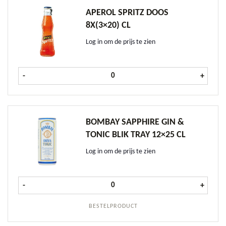
APEROL SPRITZ DOOS
8X(3×20) CL
Log in om de prijs te zien
Aperol Spritz doos 8x(3x20) cl aant
-
+
BOMBAY SAPPHIRE GIN &
TONIC BLIK TRAY 12×25 CL
Log in om de prijs te zien
Bombay Sapphire Gin & Tonic blik t
-
+
BESTELPRODUCT