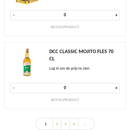
Flugel PET doos 6x (40x2 cl) aantal
-
+
BESTELPRODUCT
DCC CLASSIC MOJITO FLES 70
CL
Log in om de prijs te zien
DCC Classic Mojito fles 70 cl aantal
-
+
BESTELPRODUCT
1
2
3
4
→