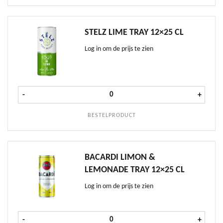
STELZ LIME TRAY 12×25 CL
Log in om de prijs te zien
Stelz Lime tray 12x25 cl aantal
-
+
BESTELPRODUCT
BACARDI LIMON &
LEMONADE TRAY 12×25 CL
Log in om de prijs te zien
Bacardi Limon & Lemonade tray 12x
-
+