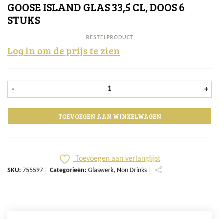
GOOSE ISLAND GLAS 33,5 CL, DOOS 6
STUKS
BESTELPRODUCT
Log in om de prijs te zien
Goose Island glas 33,5 cl, doos 6 st
-
+
TOEVOEGEN AAN WINKELWAGEN
Toevoegen aan verlanglijst
SKU:
755597
Categorieën:
Glaswerk
,
Non Drinks