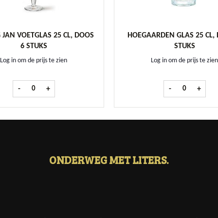
 JAN VOETGLAS 25 CL, DOOS
HOEGAARDEN GLAS 25 CL, 
6 STUKS
STUKS
Log in om de prijs te zien
Log in om de prijs te zien
Hertog Jan Voetglas 25 cl, doos 6 stuks aantal
Hoegaarden gla
-
+
-
+
ONDERWEG MET LITERS.