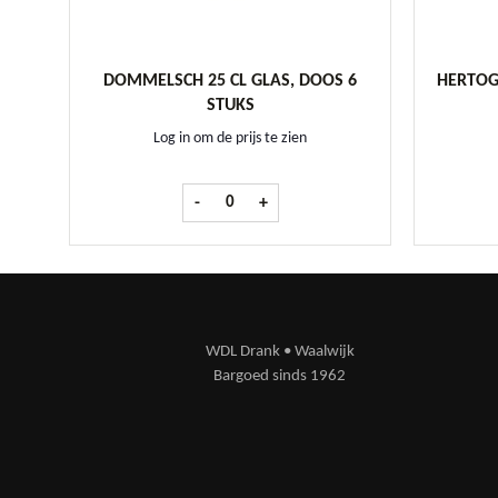
DOMMELSCH 25 CL GLAS, DOOS 6
HERTOG
STUKS
Log in om de prijs te zien
Dommelsch 25 cl glas, doos 6 stuks aantal
-
+
WDL Drank • Waalwijk
Bargoed sinds 1962