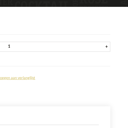
Spoelborstel (3 borstels) aantal
+
oegen aan verlanglijst