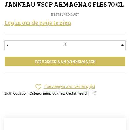
JANNEAU VSOP ARMAGNAC FLES 70 CL
BESTELPRODUCT
Log in om de prijs te zien
Janneau VSOP Armagnac fles 70 cl 
-
+
TOEVOEGEN AAN WINKELWAGEN
Toevoegen aan verlanglijst
SKU:
005250
Categorieën:
Cognac
,
Gedistilleerd