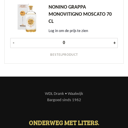
NONINO GRAPPA
MONOVITIGNO MOSCATO 70
CL
Log in om de prijs te zien
Nonino Grappa Monovitigno Moscat
-
+
BESTELPRODUCT
WDL Drank • Waalwijk
Bargoed sinds 1962
ONDERWEG MET LITERS.