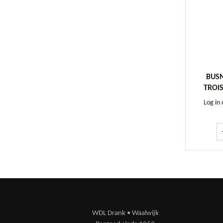
BUS
TROIS
Log in 
WDL Drank • Waalwijk