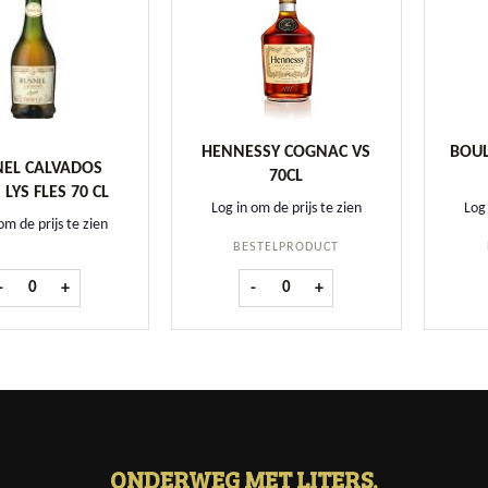
HENNESSY COGNAC VS
BOUL
NEL CALVADOS
70CL
 LYS FLES 70 CL
Log in om de prijs te zien
Log 
om de prijs te zien
BESTELPRODUCT
Busnel Calvados Trois Lys fles 70 cl aantal
Hennessy Cognac VS 70cl aantal
-
+
-
+
ONDERWEG MET LITERS.