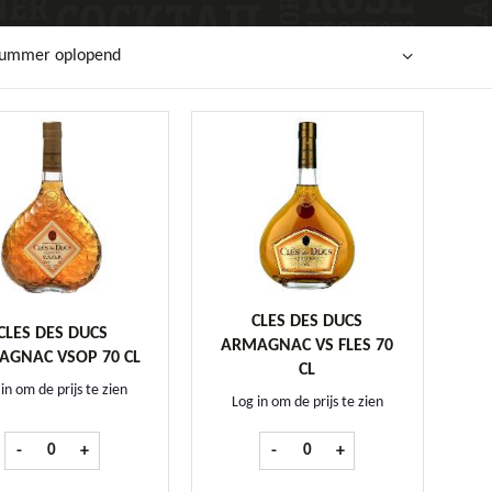
lnummer oplopend
CLES DES DUCS
CLES DES DUCS
ARMAGNAC VS FLES 70
AGNAC VSOP 70 CL
CL
in om de prijs te zien
Log in om de prijs te zien
Cles des Ducs Armagnac VSOP 70 cl aantal
Cles des Ducs Armagnac VS fles 
-
+
-
+