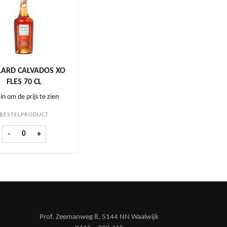
ARD CALVADOS XO
FLES 70 CL
in om de prijs te zien
BESTELPRODUCT
Boulard Calvados XO fles 70 cl aantal
-
+
Prof. Zeemanweg 8, 5144 NN Waalwijk