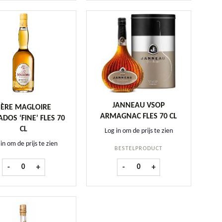
JANNEAU VSOP
PÈRE MAGLOIRE
ARMAGNAC FLES 70 CL
ADOS ‘FINE’ FLES 70
CL
Log in om de prijs te zien
in om de prijs te zien
BESTELPRODUCT
ntal
Père Magloire Calvados 'Fine' fles 70 cl aantal
Janneau VSOP Armagnac fles 70 
-
+
-
+