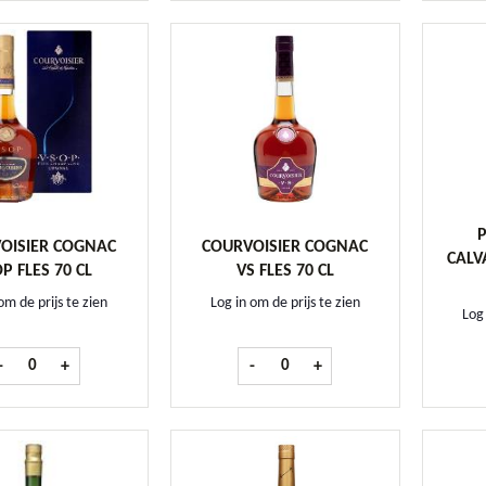
OISIER COGNAC
COURVOISIER COGNAC
CALV
P FLES 70 CL
VS FLES 70 CL
om de prijs te zien
Log in om de prijs te zien
Log 
Courvoisier Cognac VSOP fles 70 cl aantal
Courvoisier Cognac VS fles 70 cl aa
-
+
-
+