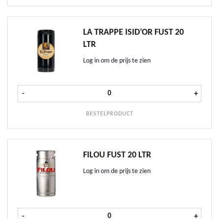
LA TRAPPE ISID’OR FUST 20
LTR
Log in om de prijs te zien
La Trappe Isid'or fust 20 ltr aantal
-
+
BESTELPRODUCT
FILOU FUST 20 LTR
Log in om de prijs te zien
Filou fust 20 ltr aantal
-
+