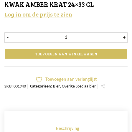
KWAK AMBER KRAT 24×33 CL
Log in om de prijs te zien
Kwak Amber krat 24x33 cl aantal
-
+
TOEVOEGEN AAN WINKELWAGEN
Toevoegen aan verlanglijst
SKU:
001940
Categorieën:
Bier
,
Overige Speciaalbier
Beschrijving