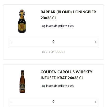
BARBAR (BLOND) HONINGBIER
20×33 CL
Log in om de prijs te zien
Barbar (Blond) Honingbier 20x33 cl
-
+
BESTELPRODUCT
GOUDEN CAROLUS WHISKEY
INFUSED KRAT 24×33 CL
Log in om de prijs te zien
Gouden Carolus Whiskey Infused kr
-
+