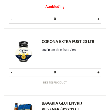
Aanbieding
Corona Extra OW doos 24x33 cl aan
-
+
CORONA EXTRA FUST 20 LTR
Log in om de prijs te zien
Corona Extra fust 20 ltr aantal
-
+
BESTELPRODUCT
BAVARIA GLUTENVRIJ
PILSENER 8X3X33 CL