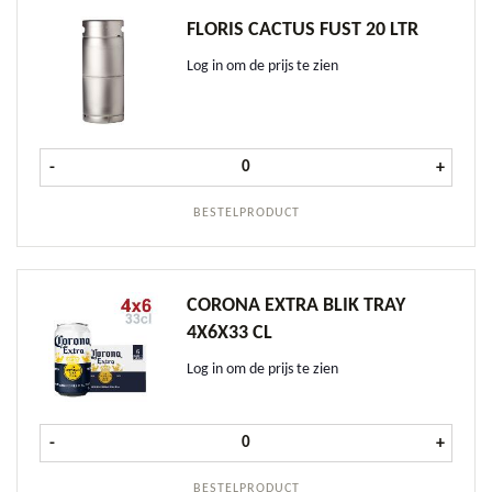
FLORIS CACTUS FUST 20 LTR
Log in om de prijs te zien
Floris Cactus fust 20 ltr aantal
-
+
BESTELPRODUCT
CORONA EXTRA BLIK TRAY
4X6X33 CL
Log in om de prijs te zien
Corona Extra Blik tray 4x6x33 cl aa
-
+
BESTELPRODUCT