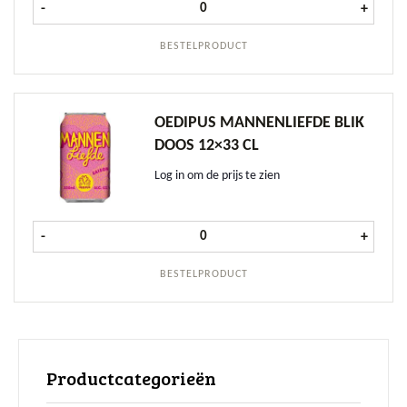
Oedipus Thai Thai fust 20 liter aant
-
+
BESTELPRODUCT
OEDIPUS MANNENLIEFDE BLIK
DOOS 12×33 CL
Log in om de prijs te zien
Oedipus Mannenliefde Blik doos 12
-
+
BESTELPRODUCT
Productcategorieën