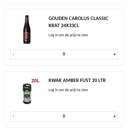
GOUDEN CAROLUS CLASSIC
KRAT 24X33CL
Log in om de prijs te zien
Gouden Carolus Classic krat 24x33cl
-
+
KWAK AMBER FUST 20 LTR
Log in om de prijs te zien
Kwak Amber fust 20 ltr aantal
-
+