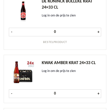
DE KONINCK BOLLEKE KRAT
24×33 CL
Log in om de prijs te zien
De Koninck Bolleke krat 24x33 cl a
-
+
BESTELPRODUCT
KWAK AMBER KRAT 24×33 CL
Log in om de prijs te zien
Kwak Amber krat 24x33 cl aantal
-
+