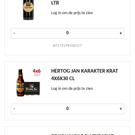
LTR
Log in om de prijs te zien
La Trappe Isid'or fust 20 ltr aantal
-
+
BESTELPRODUCT
HERTOG JAN KARAKTER KRAT
4X6X30 CL
Log in om de prijs te zien
Hertog Jan Karakter krat 4x6x30 cl 
-
+