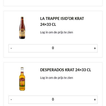
LA TRAPPE ISID’OR KRAT
24×33 CL
Log in om de prijs te zien
La Trappe Isid'or krat 24x33 cl aant
-
+
DESPERADOS KRAT 24×33 CL
Log in om de prijs te zien
Desperados krat 24x33 cl aantal
-
+