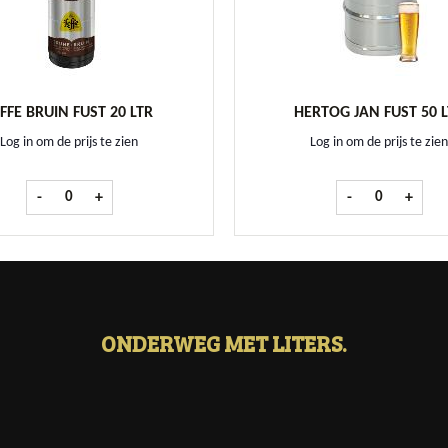
FFE BRUIN FUST 20 LTR
HERTOG JAN FUST 50 
Log in om de prijs te zien
Log in om de prijs te zien
Leffe Bruin fust 20 ltr aantal
Hertog Jan fust
-
+
-
+
ONDERWEG MET LITERS.