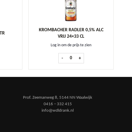
KROMBACHER RADLER 0,5% ALC
LTR
VRIJ 24×33 CL
Log in om de prijs te zien
 50 ltr aantal
Krombacher Radler 0,5% Alc Vrij 24x33 
-
+
Prof. Zeemanweg 8, 5144 NN Waalwijk
0416 – 332 415
info@wdldrank.nl