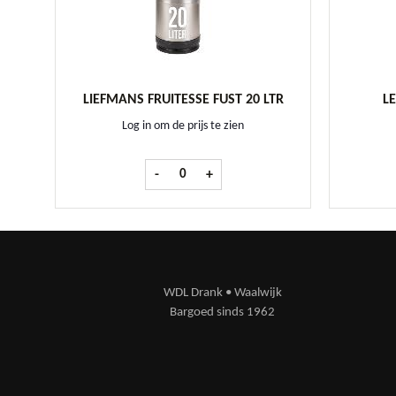
LIEFMANS FRUITESSE FUST 20 LTR
LE
Log in om de prijs te zien
Liefmans Fruitesse fust 20 ltr aantal
-
+
WDL Drank • Waalwijk
Bargoed sinds 1962