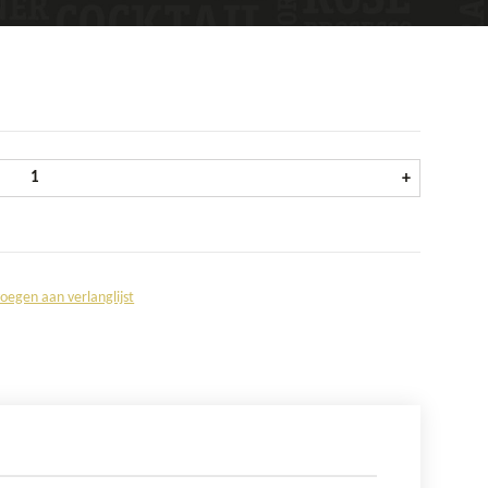
La Trappe Isid'or krat 24x33 cl aantal
+
oegen aan verlanglijst