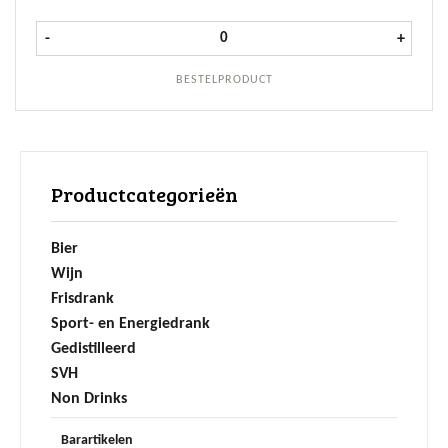
Bud Pitcher Glas 1,5 liter aantal
-
+
BESTELPRODUCT
Productcategorieën
Bier
Wijn
Frisdrank
Sport- en Energiedrank
Gedistilleerd
SVH
Non Drinks
Barartikelen