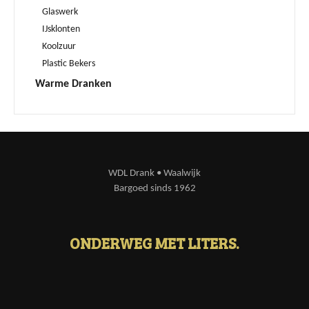
Glaswerk
IJsklonten
Koolzuur
Plastic Bekers
Warme Dranken
WDL Drank • Waalwijk
Bargoed sinds 1962
ONDERWEG MET LITERS.