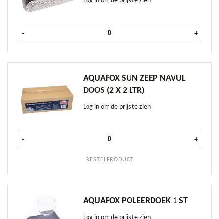
Log in om de prijs te zien
Drinkrietje Zwart papier 200-6mm z
-
+
AQUAFOX SUN ZEEP NAVUL
DOOS (2 X 2 LTR)
Log in om de prijs te zien
AquaFox SUN Zeep navul doos (2 x 2
-
+
BESTELPRODUCT
AQUAFOX POLEERDOEK 1 ST
Log in om de prijs te zien