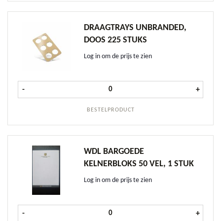
DRAAGTRAYS UNBRANDED,
DOOS 225 STUKS
Log in om de prijs te zien
Draagtrays Unbranded, doos 225 st
-
+
BESTELPRODUCT
WDL BARGOEDE
KELNERBLOKS 50 VEL, 1 STUK
Log in om de prijs te zien
WDL Bargoede Kelnerbloks 50 vel, 
-
+