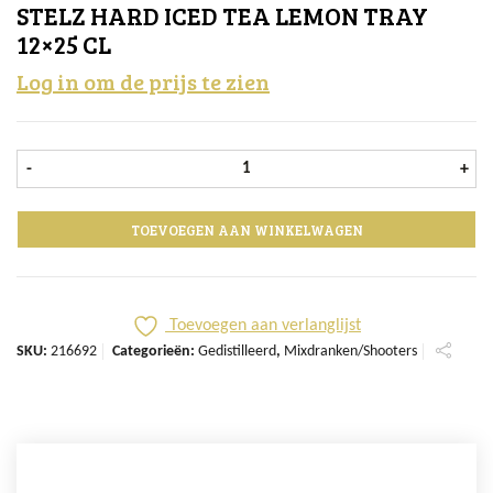
STELZ HARD ICED TEA LEMON TRAY
12×25 CL
Log in om de prijs te zien
Stelz Hard Iced Tea Lemon tray 12x2
-
+
TOEVOEGEN AAN WINKELWAGEN
Toevoegen aan verlanglijst
SKU:
216692
Categorieën:
Gedistilleerd
,
Mixdranken/Shooters