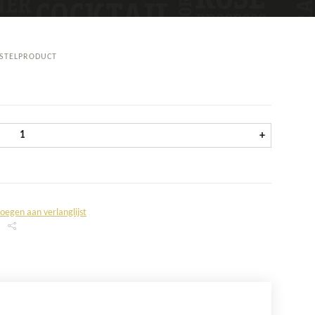
STELPRODUCT
Stelz Mango tray 12x25 cl aantal
+
oegen aan verlanglijst