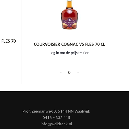
FLES 70
COURVOISIER COGNAC VS FLES 70 CL
Log in om de prijs te zien
gnac VSOP fles 70 cl aantal
Courvoisier Cognac VS fles 70 cl aantal
-
+
Prof. Zeemanweg 8, 5144 NN Waalwijk
0416 – 332 415
info@wdldrank.nl