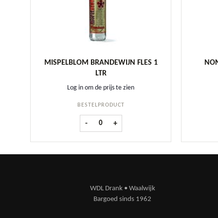
MISPELBLOM BRANDEWIJN FLES 1
NON
LTR
Log in om de prijs te zien
BESTELPRODUCT
Mispelblom Brandewijn fles 1 ltr aantal
-
+
WDL Drank • Waalwijk
Bargoed sinds 1962