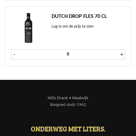
DUTCH DROP FLES 70 CL
Log in om de prijs te zien
Dutch Drop fles 70 cl aantal
-
+
WDL Drank • Waalwijk
Bargoed sinds 1962
ONDERWEG MET LITERS.