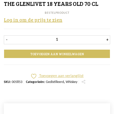
THE GLENLIVET 18 YEARS OLD 70 CL
BESTELPRODUCT
Log in om de prijs te zien
the Glenlivet 18 Years old 70 cl aan
-
+
TOEVOEGEN AAN WINKELWAGEN
Toevoegen aan verlanglijst
SKU:
005853
Categorieën:
Gedistilleerd
,
Whiskey