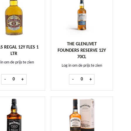
THE GLENLIVET
S REGAL 12Y FLES 1
FOUNDERS RESERVE 12Y
LTR
70CL
in om de prijs te zien
Log in om de prijs te zien
l
Chivas Regal 12Y fles 1 ltr aantal
the Glenlivet Founders Reserve 
-
+
-
+