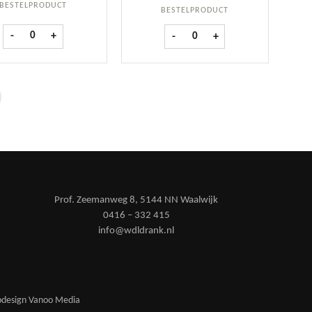
BESTELPRODUCT
BESTELPRODUCT
Oban14 yo fles 70 cl aantal
 aantal
Glenfiddich Whiskey 15Y Solera f
-
+
-
+
Prof. Zeemanweg 8, 5144 NN Waalwijk
0416 – 332 415
info@wdldrank.nl
design Vanoo Media