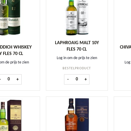
LAPHROAIG MALT 10Y
IDDICH WHISKEY
CHIVA
FLES 70 CL
Y FLES 70 CL
Log in om de prijs te zien
om de prijs te zien
Log 
BESTELPRODUCT
Glenfiddich Whiskey 12Y fles 70 cl aantal
Laphroaig Malt 10Y fles 70 cl aanta
-
+
-
+