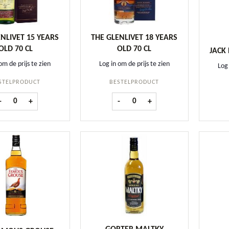
NLIVET 15 YEARS
THE GLENLIVET 18 YEARS
OLD 70 CL
OLD 70 CL
JACK 
om de prijs te zien
Log in om de prijs te zien
Log 
STELPRODUCT
BESTELPRODUCT
the Glenlivet 15 Years old 70 cl aantal
the Glenlivet 18 Years old 70 cl aan
-
+
-
+