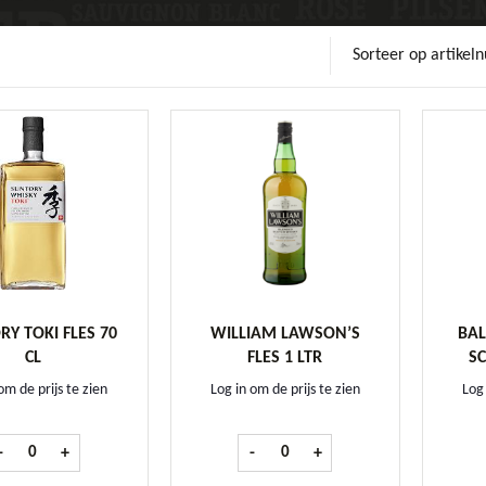
Sorteer op artike
Y TOKI FLES 70
WILLIAM LAWSON’S
BAL
CL
FLES 1 LTR
SC
om de prijs te zien
Log in om de prijs te zien
Log 
Suntory Toki fles 70 cl aantal
William Lawson's fles 1 ltr aantal
-
+
-
+