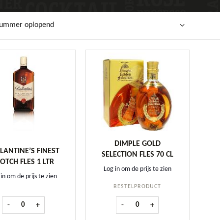
lnummer oplopend
DIMPLE GOLD
LANTINE’S FINEST
SELECTION FLES 70 CL
OTCH FLES 1 LTR
Log in om de prijs te zien
in om de prijs te zien
BESTELPRODUCT
Ballantine's Finest Scotch fles 1 ltr aantal
Dimple Gold Selection fles 70 cl
-
+
-
+