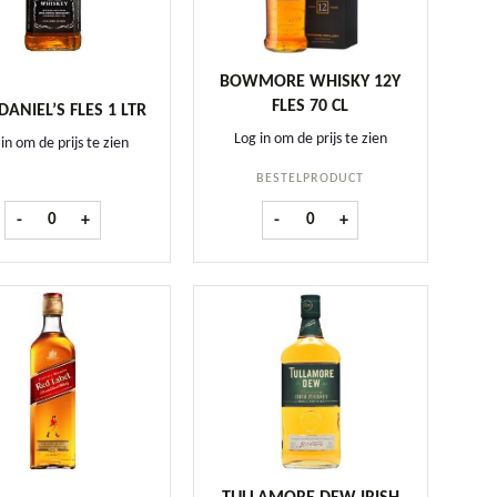
BOWMORE WHISKY 12Y
FLES 70 CL
DANIEL’S FLES 1 LTR
Log in om de prijs te zien
in om de prijs te zien
BESTELPRODUCT
tal
Jack Daniel's fles 1 ltr aantal
Bowmore Whisky 12Y fles 70 cl 
-
+
-
+