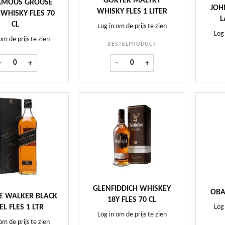
GORTER MALTKY
AMOUS GROUSE
JOH
WHISKY FLES 1 LITER
 WHISKY FLES 70
L
CL
Log in om de prijs te zien
Log 
om de prijs te zien
BESTELPRODUCT
The Famous Grouse Finest Whisky fles 70 cl aantal
Gorter Maltky Whisky fles 1 liter a
-
+
-
+
GLENFIDDICH WHISKEY
OBA
E WALKER BLACK
18Y FLES 70 CL
EL FLES 1 LTR
Log 
Log in om de prijs te zien
om de prijs te zien