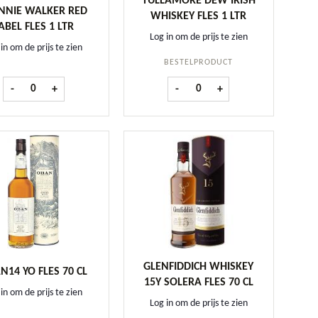
TULLAMORE DEW IRISH
NNIE WALKER RED
WHISKEY FLES 1 LTR
ABEL FLES 1 LTR
Log in om de prijs te zien
in om de prijs te zien
BESTELPRODUCT
antal
Johnnie Walker Red Label fles 1 ltr aantal
Tullamore Dew Irish Whiskey fles
-
+
-
+
GLENFIDDICH WHISKEY
N14 YO FLES 70 CL
15Y SOLERA FLES 70 CL
in om de prijs te zien
Log in om de prijs te zien