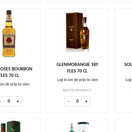
GLENMORANGIE 18Y
SO
ROSES BOURBON
FLES 70 CL
FLES 70 CL
Log in om de prijs te zien
Log 
om de prijs te zien
BESTELPRODUCT
Four Roses Bourbon fles 70 cl aantal
Glenmorangie 18Y fles 70 cl aantal
-
+
-
+