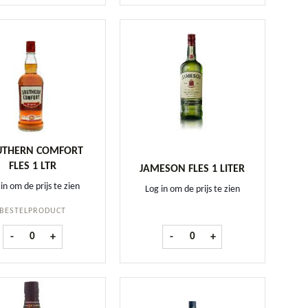
UTHERN COMFORT
FLES 1 LTR
JAMESON FLES 1 LITER
in om de prijs te zien
Log in om de prijs te zien
BESTELPRODUCT
Southern Comfort fles 1 ltr aantal
Jameson fles 1 Liter aantal
-
+
-
+