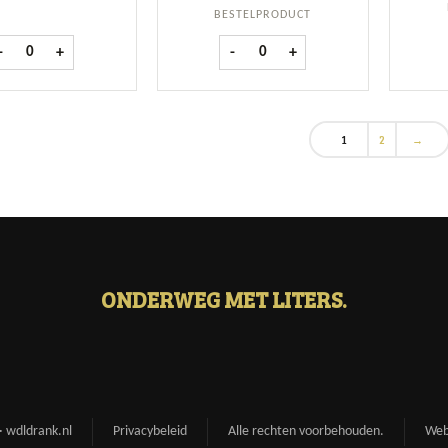
BESTELPRODUCT
Johnnie Walker Black Label fles 1 ltr aantal
Glenfiddich Whiskey 18Y fles 70 cl
-
+
-
+
1
2
→
ONDERWEG MET LITERS.
 wdldrank.nl
Privacybeleid
Alle rechten voorbehouden.
Web