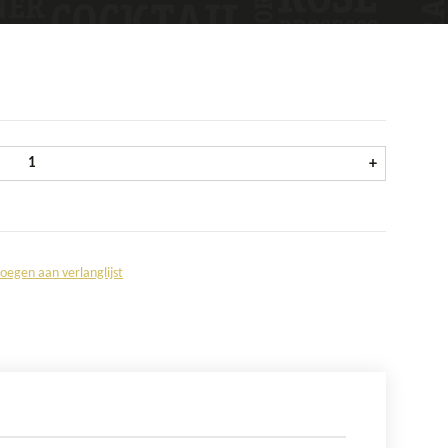
William Lawson's fles 1 ltr aantal
+
oegen aan verlanglijst