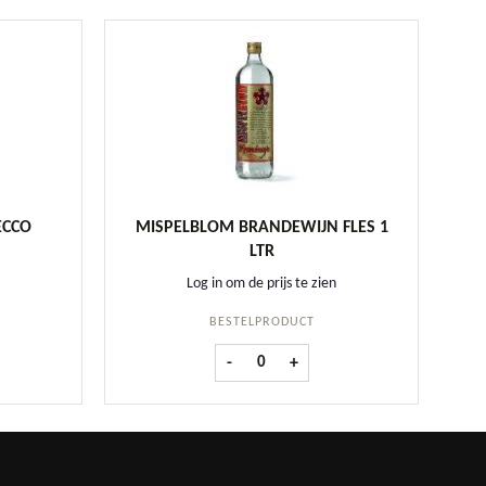
ECCO
MISPELBLOM BRANDEWIJN FLES 1
LTR
Log in om de prijs te zien
BESTELPRODUCT
Prosecco Barrique 70 cl aantal
Mispelblom Brandewijn fles 1 ltr aanta
-
+