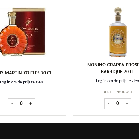
NONINO GRAPPA PROS
BARRIQUE 70 CL
Y MARTIN XO FLES 70 CL
Log in om de prijs te zien
Log in om de prijs te zien
BESTELPRODUCT
tal
Remy Martin XO fles 70 cl aantal
Nonino Grappa 
-
+
-
+