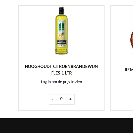
HOOGHOUDT CITROENBRANDEWIJN
REM
FLES 1 LTR
Log in om de prijs te zien
Hooghoudt Citroenbrandewijn fles 1 ltr aan
-
+