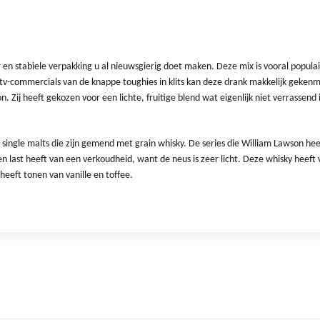
r en stabiele verpakking u al nieuwsgierig doet maken. Deze mix is vooral popula
 tv-commercials van de knappe toughies in klits kan deze drank makkelijk geken
 Zij heeft gekozen voor een lichte, fruitige blend wat eigenlijk niet verrassend i
single malts die zijn gemend met grain whisky. De series die William Lawson heeft
n last heeft van een verkoudheid, want de neus is zeer licht. Deze whisky heeft
eeft tonen van vanille en toffee.