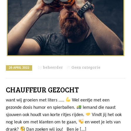
beheerder
Geen categorie
by
in
26 APRIL 2022
CHAUFFEUR GEZOCHT
want wij groeien met liters .....
Wel eentje met een
gezonde dosis humor en spierballen.
Iemand die naast
sjouwen ook houdt van korte ritjes rijden.
Vindt jij het ook
nog leuk om met klanten om te gaan,
en weet je iets van
drank?
Dan zoeken wij jou! Ben je [...]