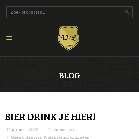
BLOG
BIER DRINK JE HIER!
14 januari 2022
beheerder
by
Geen categorie
Wetenswaardigheden
in
,