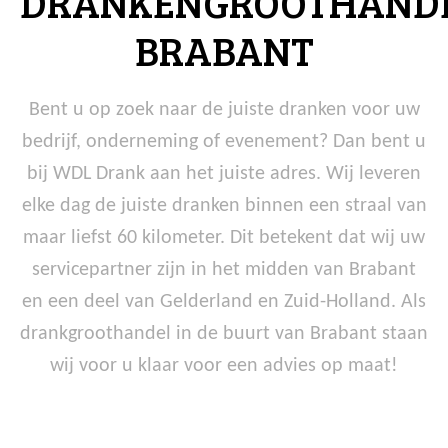
DRANKENGROOTHAND
BRABANT
Bent u op zoek naar de juiste dranken voor uw
bedrijf, onderneming of evenement? Dan bent u
bij WDL Drank aan het juiste adres. Wij leveren
elke dag de juiste dranken binnen een straal van
maar liefst 60 kilometer. Dit betekent dat wij uw
servicepartner zijn in het midden van Brabant
en een deel van Gelderland en Zuid-Holland. Als
drankgroothandel in de buurt van Brabant staan
wij voor u klaar voor een advies op maat!