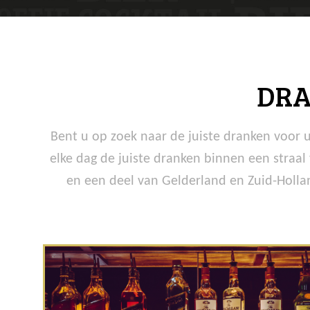
DRA
Bent u op zoek naar de juiste dranken voor 
elke dag de juiste dranken binnen een straal 
en een deel van Gelderland en Zuid-Holla