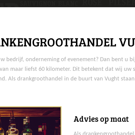
NKENGROOTHANDEL V
uw bedrijf, onderneming of evenement? Dan bent u bij
van maar liefst 60 kilometer. Dit betekent dat wij uw
nd. Als drankgroothandel in de buurt van Vught staan 
Advies op maat
Als drankengroothandel 