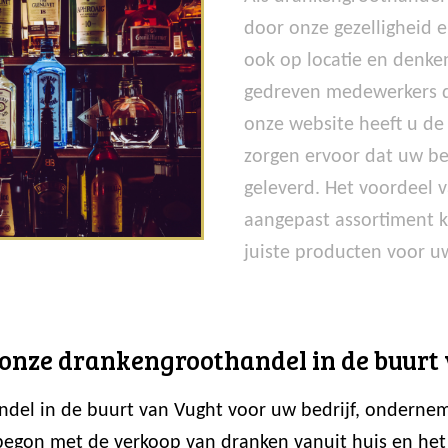
door onze gezelligheid e
ook op locatie en denke
gedreven medewerkers di
onze website heeft u de 
zorgen ervoor dat uw b
geleverd. Het voordeel 
aangepast assortiment k
juiste producten voor u
j onze drankengroothandel in de buurt 
ndel in de buurt van Vught voor uw bedrijf, onderne
 begon met de verkoop van dranken vanuit huis en het a