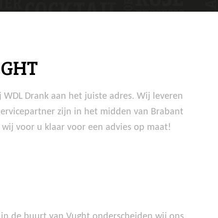
UGHT
 WDL Drank aan het juiste adres. Wij leveren
 servicepartner zijn in het midden van Brabant
wij voor u klaar voor een advies op maat!
in de buurt van Vught onderscheiden wij ons