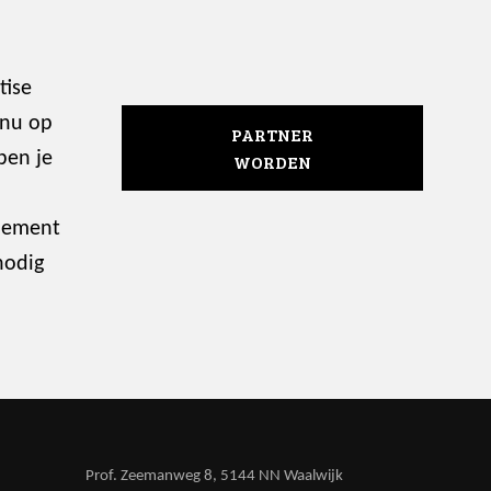
tise
 nu op
PARTNER
ben je
WORDEN
enement
nodig
Prof. Zeemanweg 8, 5144 NN Waalwijk