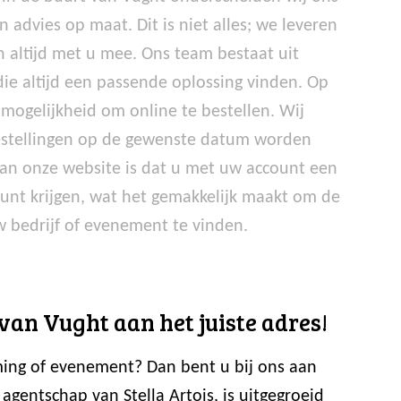
n advies op maat. Dit is niet alles; we leveren
n altijd met u mee. Ons team bestaat uit
e altijd een passende oplossing vinden. Op
mogelijkheid om online te bestellen. Wij
estellingen op de gewenste datum worden
van onze website is dat u met uw account een
unt krijgen, wat het gemakkelijk maakt om de
w bedrijf of evenement te vinden.
van Vught aan het juiste adres!
ming of evenement? Dan bent u bij ons aan
gentschap van Stella Artois, is uitgegroeid