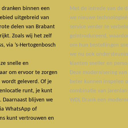
t dranken binnen een
Met de intrede van de d
ebied uitgebreid van
we nieuwe technologie
grote delen van Brabant
service verder te verbe
jkt. Zoals wij het zelf
geïntroduceerd, waardoo
s, via ’s-Hertogenbosch
om hun bestellingen snel
we nu ook ondersteunin
ze snelle en
klanten sneller en perso
laar om ervoor te zorgen
Deze modernisering van 
t wordt geleverd. Of je
beter kunnen inspelen o
nlocatie runt, je kunt
combinatie van jarenlan
t. Daarnaast blijven we
WDL Drank een moderne 
 Via WhatsApp of
 ons kunt vertrouwen en