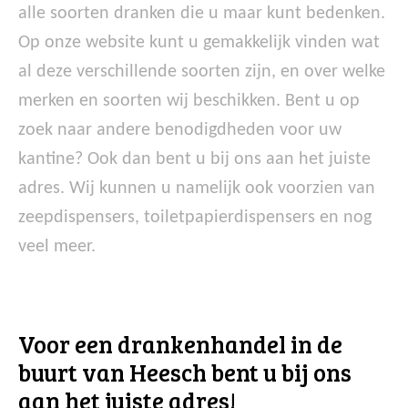
alle soorten dranken die u maar kunt bedenken.
Op onze website kunt u gemakkelijk vinden wat
al deze verschillende soorten zijn, en over welke
merken en soorten wij beschikken. Bent u op
zoek naar andere benodigdheden voor uw
kantine? Ook dan bent u bij ons aan het juiste
adres. Wij kunnen u namelijk ook voorzien van
zeepdispensers, toiletpapierdispensers en nog
veel meer.
Voor een drankenhandel in de
buurt van Heesch bent u bij ons
aan het juiste adres!