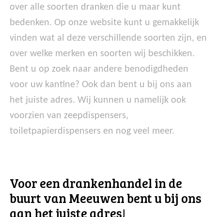
over alle soorten dranken die u maar kunt
bedenken. Op onze website kunt u gemakkelijk
vinden wat al deze verschillende soorten zijn, en
over welke merken en soorten wij beschikken.
Bent u op zoek naar andere benodigdheden
voor uw kantine? Ook dan bent u bij ons aan
het juiste adres. Wij kunnen u namelijk ook
voorzien van zeepdispensers,
toiletpapierdispensers en nog veel meer.
Voor een drankenhandel in de
buurt van Meeuwen bent u bij ons
aan het juiste adres!