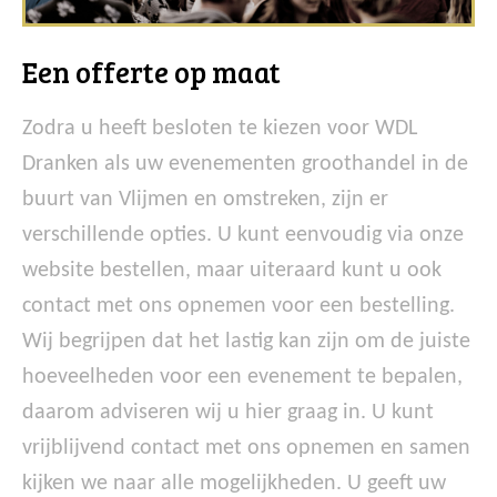
Een offerte op maat
Zodra u heeft besloten te kiezen voor WDL
Dranken als uw evenementen groothandel in de
buurt van Vlijmen en omstreken, zijn er
verschillende opties. U kunt eenvoudig via onze
website bestellen, maar uiteraard kunt u ook
contact met ons opnemen voor een bestelling.
Wij begrijpen dat het lastig kan zijn om de juiste
hoeveelheden voor een evenement te bepalen,
daarom adviseren wij u hier graag in. U kunt
vrijblijvend contact met ons opnemen en samen
kijken we naar alle mogelijkheden. U geeft uw