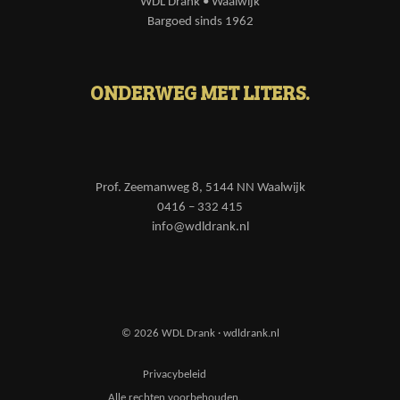
WDL Drank • Waalwijk
Bargoed sinds 1962
ONDERWEG MET LITERS.
Prof. Zeemanweg 8, 5144 NN Waalwijk
0416 – 332 415
info@wdldrank.nl
© 2026 WDL Drank · wdldrank.nl
Privacybeleid
Alle rechten voorbehouden.