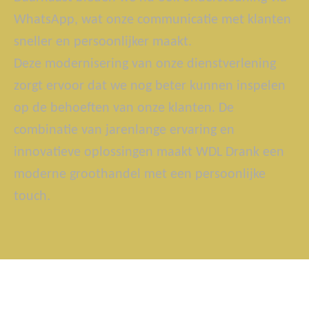
WhatsApp, wat onze communicatie met klanten
sneller en persoonlijker maakt.
Deze modernisering van onze dienstverlening
zorgt ervoor dat we nog beter kunnen inspelen
op de behoeften van onze klanten. De
combinatie van jarenlange ervaring en
innovatieve oplossingen maakt WDL Drank een
moderne groothandel met een persoonlijke
touch.