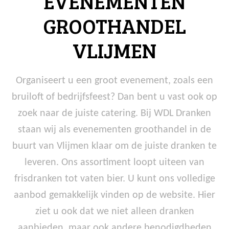
EVENEMENTEN
GROOTHANDEL
VLIJMEN
Organiseert u een groot evenement, zoals een
bruiloft of bedrijfsfeest? Dan bent u vast ook op
zoek naar de juiste catering. Bij WDL Dranken
staan wij als evenementen groothandel in de
buurt van Vlijmen klaar om de juiste dranken te
leveren. Ons assortiment loopt uiteen van
frisdranken tot vaten bier. U kunt ons volledige
aanbod gemakkelijk vinden op de website. Hier
ziet u ook dat we niet alleen dranken
aanbieden, maar ook andere benodigdheden