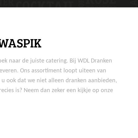
WASPIK
oek naar de juiste catering. Bij WDL Dranken
everen. Ons assortiment loopt uiteen van
t u ook dat we niet alleen dranken aanbieden,
ies is? Neem dan zeker een kijkje op onze