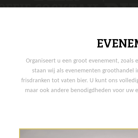
EVENE
Organiseert u een groot evenement, zoals ee
staan wij als evenementen groothandel i
frisdranken tot vaten bier. U kunt ons volle
maar ook andere benodigdheden voor uw ev