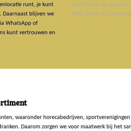
nlocatie runt, je kunt
combinatie van jarenlan
t. Daarnaast blijven we
WDL Drank een moderne 
 Via WhatsApp of
 ons kunt vertrouwen en
ortiment
lanten, waaronder horecabedrijven, sportvereniginge
 dranken. Daarom zorgen we voor maatwerk bij het sam