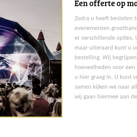
Een offerte op m
Zodra u heeft besloten 
evenementen groothande
er verschillende opties.
maar uiteraard kunt u 
bestelling. Wij begrijpen
hoeveelheden voor een 
u hier graag in. U kunt 
samen kijken we naar al
wij gaan hiermee aan de 