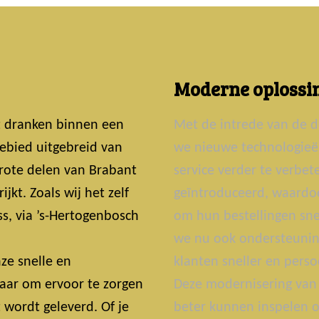
Moderne oplossin
t dranken binnen een
Met de intrede van de d
ebied uitgebreid van
we nieuwe technologie
grote delen van Brabant
service verder te verbe
jkt. Zoals wij het zelf
geïntroduceerd, waardoo
s, via ’s-Hertogenbosch
om hun bestellingen snel
we nu ook ondersteunin
ze snelle en
klanten sneller en perso
laar om ervoor te zorgen
Deze modernisering van 
t wordt geleverd. Of je
beter kunnen inspelen o