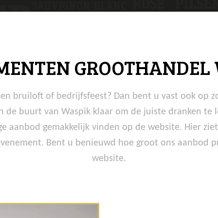
MENTEN GROOTHANDEL 
n bruiloft of bedrijfsfeest? Dan bent u vast ook op z
n de buurt van Waspik klaar om de juiste dranken te l
dige aanbod gemakkelijk vinden op de website. Hier zie
enement. Bent u benieuwd hoe groot ons aanbod prec
website.