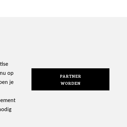
tise
 nu op
PARTNER
ben je
WORDEN
enement
nodig